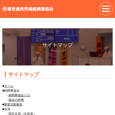
サイトマップ
Sitemap
サイトマップ
■
ホーム
■銘柄豚協会
・
銘柄豚協会とは
・
協会の特徴
■
事業活動報告
■会員
・
指定会員（生産者）