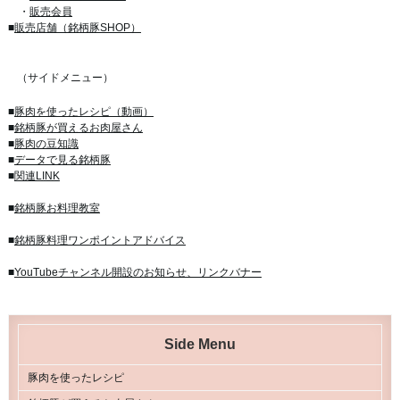
・
販売会員
■
販売店舗（銘柄豚SHOP）
（サイドメニュー）
■
豚肉を使ったレシピ（動画）
■
銘柄豚が買えるお肉屋さん
■
豚肉の豆知識
■
データで見る銘柄豚
■
関連LINK
■
銘柄豚お料理教室
■
銘柄豚料理ワンポイントアドバイス
■
YouTubeチャンネル開設のお知らせ、リンクバナー
Side Menu
豚肉を使ったレシピ