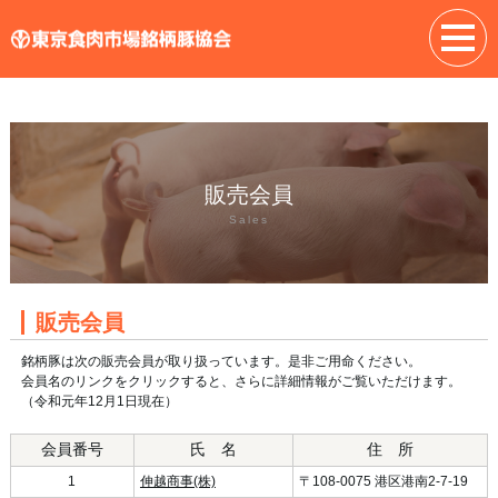
販売会員
Sales
販売会員
銘柄豚は次の販売会員が取り扱っています。是非ご用命ください。
会員名のリンクをクリックすると、さらに詳細情報がご覧いただけます。
（令和元年12月1日現在）
会員番号
氏 名
住 所
1
伸越商事(株)
〒108-0075 港区港南2-7-19