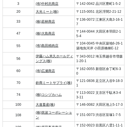
3
(有)中村忠商店
〒142-0042 品川区豊町1-5-2
20
大光ミート(株)
〒115-0051 北区浮間2-21-12
〒136-0072 江東区大島3-16-1
33
(株)若林商店
7
〒144-0044 大田区本羽田2-1
47
(株)大島商店
5-4
〒104-0045 中央区築地6-26-1
(有)島田精肉店
55
築地魚河岸 小田原橋棟E-12
伊藤ハム米久ホールディ
〒343-0012 埼玉県越谷市増森
56
ングス(株)
1-20-1
〒162-0055 新宿区余丁町6-3
60
(有)広瀬商店
0
〒121-0836 足立区入谷9-18-3
70
鈴商ミートサプライ(株)
1
〒113-0022 文京区千駄木3-4
74
(株)コシヅカハム
3-11
100
大進畜産(株
)
〒146-0082 大田区池上5-17-3
(株)筑波コーポレーショ
〒151-0073 渋谷区笹塚1-7-5
108
ン
〒152-0023 目黒区八雲1-11-1