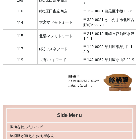
109
(株)原田畜産商店
7
110
(株)原田畜産商店
〒152-0031 目黒区中根1-5-2
〒330-0031 さいたま市北区吉
大宮マツモトミート
114
野町2-226-1
〒216-0012 川崎市宮前区水沢
115
北部マツモトミート
1-1-1
〒140-0002 品川区東品川1-1
117
(株)ウスネフード
2-9
119
（有)フォワード
〒142-0062 品川区小山2-11-9
Side Menu
豚肉を使ったレシピ
銘柄豚が買えるお肉屋さん