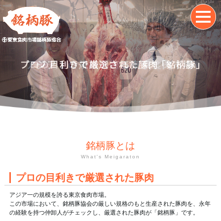
銘柄豚とは
What's Meigaraton
プロの目利きで厳選された豚肉
アジア一の規模を誇る東京食肉市場。
この市場において、銘柄豚協会の厳しい規格のもと生産された豚肉を、永年
の経験を持つ仲卸人がチェックし、厳選された豚肉が「銘柄豚」です。