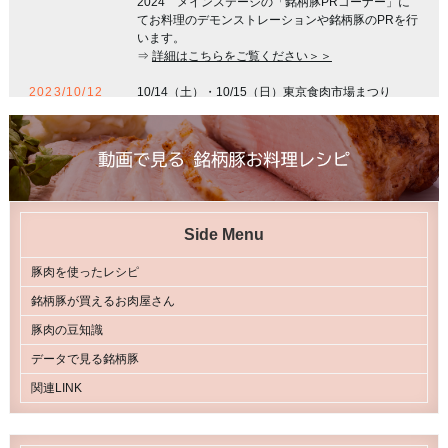
2024 メインステージの「銘柄豚PRコーナー」に
てお料理のデモンストレーションや銘柄豚のPRを行
います。
⇒
詳細はこちらをご覧ください＞＞
2023/10/12
10/14（土）・10/15（日）東京食肉市場まつり
2023 メインステージにて「銘柄豚 味覚セミナ
ー」を開催いたします。
⇒
詳細はこちらをご覧ください＞＞
2021/1/15
YouTube銘柄豚－MEIGARATON－チャンネルを開
設いたしました。
⇒
詳細はこちらをご覧ください＞＞
Side Menu
2020/10/1
2020年10月に予定していた東京食肉市場銘柄豚まつ
り及び東京食肉市場銘柄豚協会枝肉共進会は、新型
豚肉を使ったレシピ
コロナウイルス感染拡大の影響で開催を中止いたし
銘柄豚が買えるお肉屋さん
ました。
豚肉の豆知識
2019/10/20
2019年10月19日（土）・20日（日）東京食肉市場
データで見る銘柄豚
銘柄豚まつりを開催し盛況のうちに終了いたしまし
た。
関連LINK
⇒
詳細はこちらをご覧ください＞＞
2019/10/1
2019年10月11日に予定していた東京食肉市場銘柄