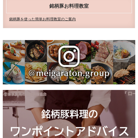
豚協会枝肉共進会は、関東地域に豚コレラが確認さ
銘柄豚お料理教室
れた影響で開催を中止いたしました。
2018/10/6
2018年10月5日（金）第36回東京食肉市場銘柄豚協
銘柄豚を使った簡単お料理教室のご案内
会枝肉共進会を開催いたしました。
2018/4/20
「銘柄豚お料理教室」を開催しました。
⇒
詳細はこちらをご覧ください＞＞